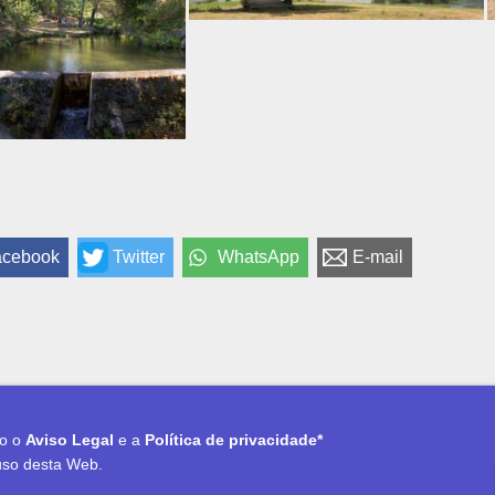
acebook
Twitter
WhatsApp
E-mail
to o
Aviso Legal
e a
Política de privacidade*
uso desta Web.