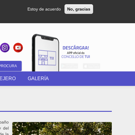
Estoy de acuerdo
No, gracias
Formulario
EJERO
GALERÍA
de
búsqueda
 baño
y del
de la