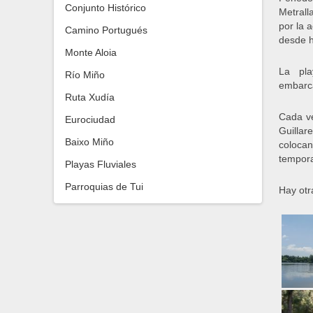
Conjunto Histórico
Metrall
por la a
Camino Portugués
desde h
Monte Aloia
La pla
Río Miño
embarc
Ruta Xudía
Cada ve
Eurociudad
Guillar
Baixo Miño
coloca
tempora
Playas Fluviales
Parroquias de Tui
Hay otr