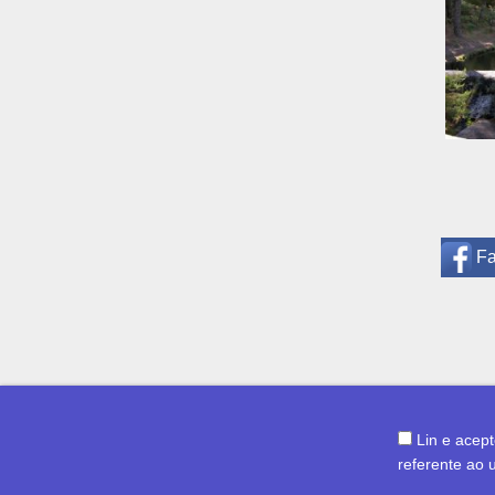
F
Lin e acep
referente ao 