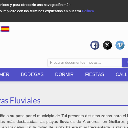
énicos y para ofrecerle una navegación más
 implícito con los términos explicados en nuestra
Política
MER
BODEGAS
DORMIR
FIESTAS
CALL
as Fluviales
Miño a su paso por el municipio de Tui presenta distintas zonas para el
las más destacadas las playas fluviales de Areneros, en Guillarei, 
 en Caldelas. En la mitad del siglo XX era muy frecuentada la playa 