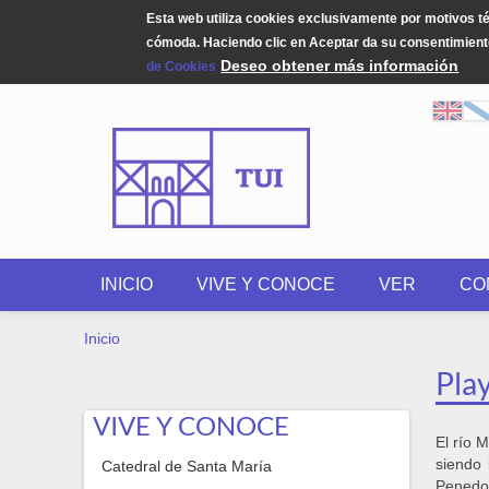
Esta web utiliza cookies exclusivamente por motivos t
cómoda. Haciendo clic en Aceptar da su consentimiento
Deseo obtener más información
de Cookies
Pasar al contenido principal
INICIO
VIVE Y CONOCE
VER
CO
USTED ESTÁ AQUÍ
Inicio
Play
VIVE Y CONOCE
El río 
siendo 
Catedral de Santa María
Penedo,