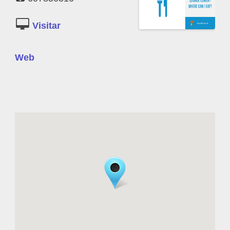
https://www.facebook.com/Taperia-A-Nova-
Terra-890716547675902/